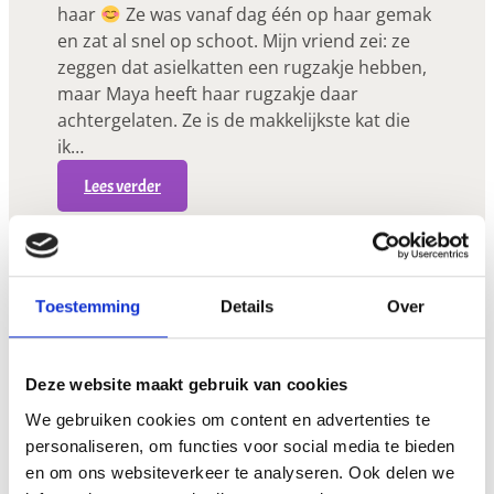
haar
Ze was vanaf dag één op haar gemak
en zat al snel op schoot. Mijn vriend zei: ze
zeggen dat asielkatten een rugzakje hebben,
maar Maya heeft haar rugzakje daar
achtergelaten. Ze is de makkelijkste kat die
ik…
:
Lees verder
M
a
y
a
Toestemming
Details
Over
(
V
o
Deze website maakt gebruik van cookies
o
We gebruiken cookies om content en advertenties te
r
personaliseren, om functies voor social media te bieden
h
en om ons websiteverkeer te analyseren. Ook delen we
e