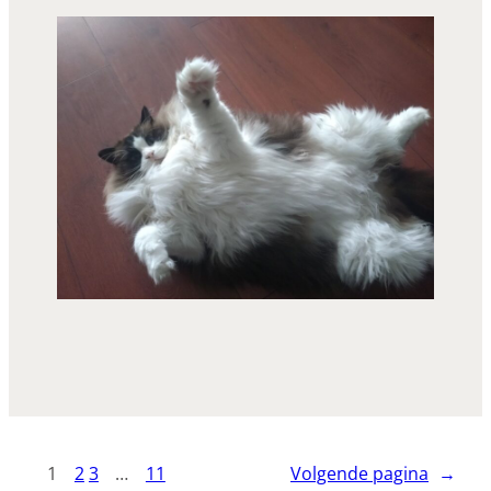
1
2
3
…
11
Volgende pagina
→