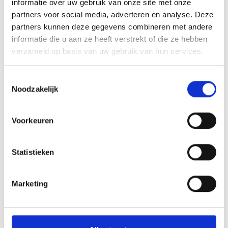
informatie over uw gebruik van onze site met onze
e
partners voor social media, adverteren en analyse. Deze
n
partners kunnen deze gegevens combineren met andere
P
informatie die u aan ze heeft verstrekt of die ze hebben
o
verzameld op basis van uw gebruik van hun services.
e
k
i
Toestemmingsselectie
e
Noodzakelijk
)
Voorkeuren
Sjakie
Statistieken
Sjakie is een hele lieve aanhankelijke rustige
kat. Komt graag af en toe op schoot voor
aaitjes, gaat graag naar buiten en komt dan
Marketing
vaak terug om even te kijken of wij er nog zijn.
Hij is ook graag binnen, hij houdt niet van
winderig weer en nattigheid. We zijn heel blij