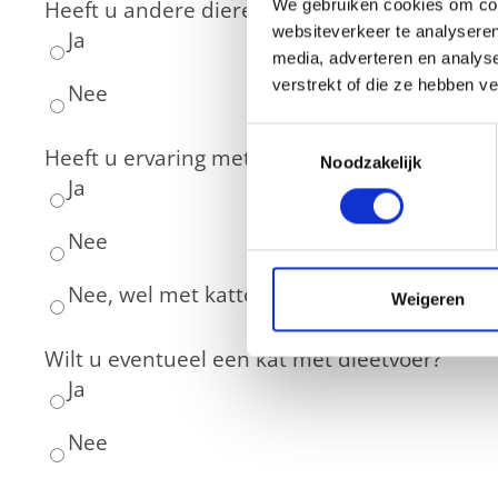
We gebruiken cookies om cont
Heeft u andere dieren?
(Vereist)
websiteverkeer te analyseren
Ja
media, adverteren en analys
verstrekt of die ze hebben v
Nee
Toestemmingsselectie
Heeft u ervaring met schuwe katten?
Noodzakelijk
Ja
Nee
Nee, wel met katten op zich
Weigeren
Wilt u eventueel een kat met dieetvoer?
Ja
Nee