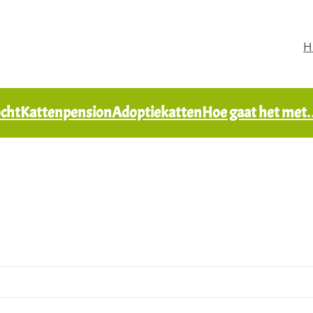
H
ocht
Kattenpension
Adoptiekatten
Hoe gaat het me