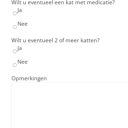
Wilt u eventueel een kat met medicatie?
Ja
Nee
Wilt u eventueel 2 of meer katten?
Ja
Nee
Opmerkingen