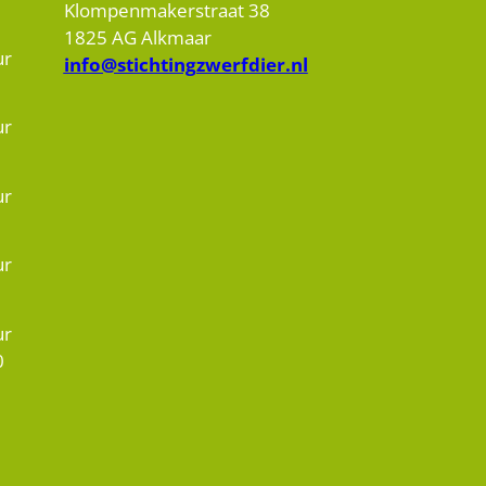
Klompenmakerstraat 38
1825 AG Alkmaar
ur
info@stichtingzwerfdier.nl
ur
ur
ur
ur
0