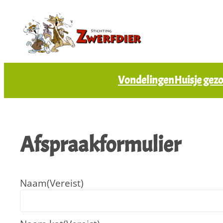
Vondelingen
Huisje gez
Afspraakformulier
Naam
(Vereist)