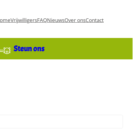
ome
Vrijwilligers
FAQ
Nieuws
Over ons
Contact
Steun ons
t…