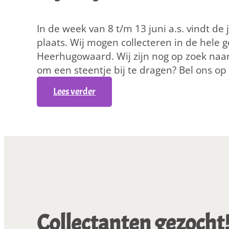
i
d
In de week van 8 t/m 13 juni a.s. vindt de 
b
plaats. Wij mogen collecteren in de hele
i
Heerhugowaard. Wij zijn nog op zoek naar 
j
om een steentje bij te dragen? Bel ons o
S
t
:
Lees verder
i
P
c
e
h
n
t
s
i
i
n
o
g
n
Z
F
w
Collectanten gezocht
e
e
l