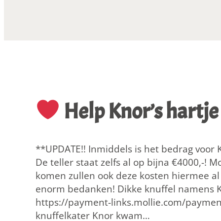
a
d
e
e
n
d
j
e
Help Knor’s hartj
s
r
a
**UPDATE!! Inmiddels is het bedrag voor 
c
De teller staat zelfs al op bijna €4000,-!
e
komen zullen ook deze kosten hiermee al g
A
enorm bedanken! Dikke knuffel namens 
l
https://payment-links.mollie.com/payme
k
knuffelkater Knor kwam…
m