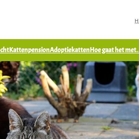
H
ocht
Kattenpension
Adoptiekatten
Hoe gaat het me