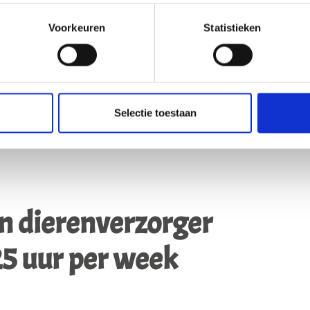
ie dagelijks voor de opvang, verzorging
prachtige…
Voorkeuren
Statistieken
Selectie toestaan
en dierenverzorger
25 uur per week