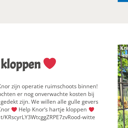
e kloppen
Knor zijn operatie ruimschoots binnen!
 Mochten er nog onverwachte kosten bij
edekt zijn. We willen alle gulle gevers
Knor
Help Knor’s hartje kloppen
nt/KRscyrLY3WtcggZRPE7zvRood-witte