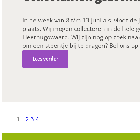
r
i
f
s
In de week van 8 t/m 13 juni a.s. vindt de 
d
z
plaats. Wij mogen collecteren in de hele
i
o
Heerhugowaard. Wij zijn nog op zoek naar 
e
e
om een steentje bij te dragen? Bel ons o
r
k
!
:
Lees verder
t
C
e
o
e
l
n
l
d
e
i
c
e
t
r
1
2
3
4
a
e
n
n