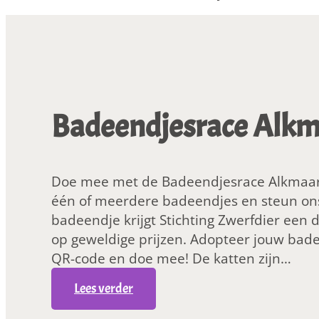
Badeendjesrace Alk
Doe mee met de Badeendjesrace Alkmaar e
één of meerdere badeendjes en steun ons
badeendje krijgt Stichting Zwerfdier een 
op geweldige prijzen. Adopteer jouw bade
QR-code en doe mee! De katten zijn…
:
Lees verder
B