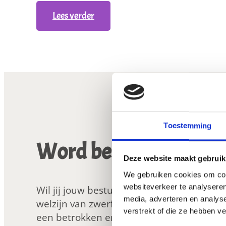
a
:
Lees verder
a
r
H
e
l
p
K
n
o
Toestemming
r
Word bestuurslid bij 
’
Deze website maakt gebruik
s
We gebruiken cookies om cont
h
websiteverkeer te analyseren
Wil jij jouw bestuurlijke ervaring inzette
a
media, adverteren en analys
welzijn van zwerfkatten? Solliciteer dan w
r
verstrekt of die ze hebben v
een betrokken en enthousiast bestuursl
t