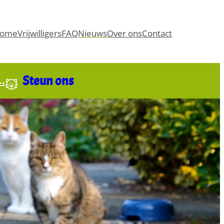
ome
Vrijwilligers
FAQ
Nieuws
Over ons
Contact
Steun ons
t…