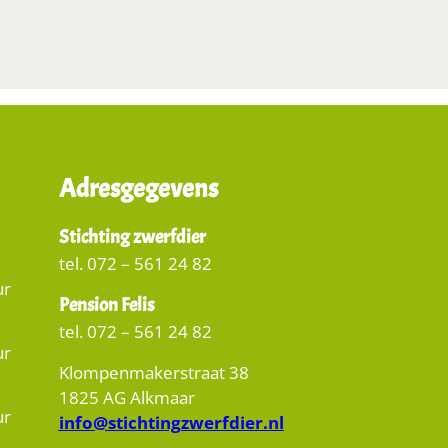
Adresgegevens
Stichting zwerfdier
tel. 072 – 561 24 82
ur
Pension Felis
tel. 072 – 561 24 82
ur
Klompenmakerstraat 38
1825 AG Alkmaar
ur
info@stichtingzwerfdier.nl