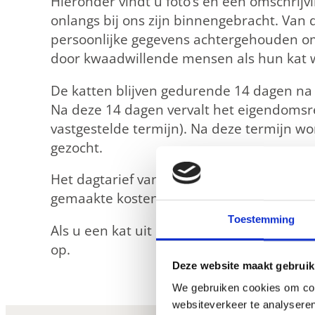
Hieronder vindt u foto’s en een omschrijv
onlangs bij ons zijn binnengebracht. Van
persoonlijke gegevens achtergehouden o
door kwaadwillende mensen als hun kat 
De katten blijven gedurende 14 dagen n
Na deze 14 dagen vervalt het eigendomsre
vastgestelde termijn). Na deze termijn w
gezocht.
Het dagtarief van een gevonden kat bedraa
gemaakte kosten, zoals medicijnen, diere
Toestemming
Als u een kat uit onderstaande meldinge
op.
Deze website maakt gebruik
We gebruiken cookies om cont
websiteverkeer te analyseren