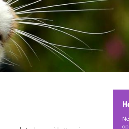
He
Ne
op