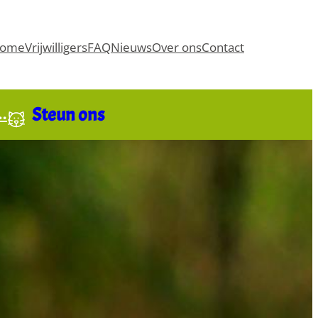
ome
Vrijwilligers
FAQ
Nieuws
Over ons
Contact
Steun ons
t…