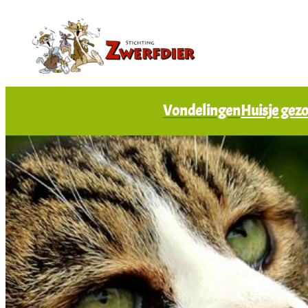
Vondelingen
Huisje gez