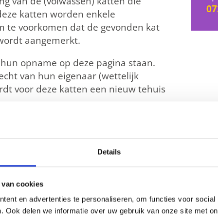
ing van de (volwassen) katten die
07
 deze katten worden enkele
m te voorkomen dat de gevonden kat
wordt aangemerkt.
a hun opname op deze pagina staan.
cht van hun eigenaar (wettelijk
ordt voor deze katten een nieuw tehuis
gt € 10,50 (exclusief overige
narts, dierenambulance).
Details
n herkent, neem dan contact met ons
 van cookies
ent en advertenties te personaliseren, om functies voor social
. Ook delen we informatie over uw gebruik van onze site met on