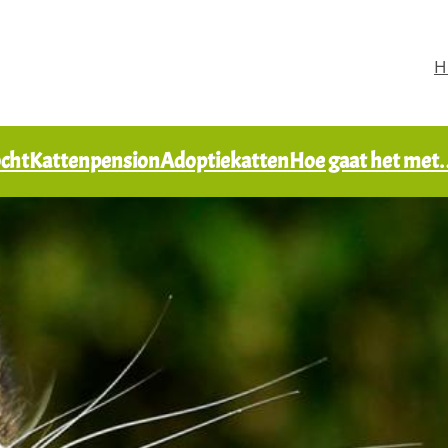
H
ocht
Kattenpension
Adoptiekatten
Hoe gaat het me