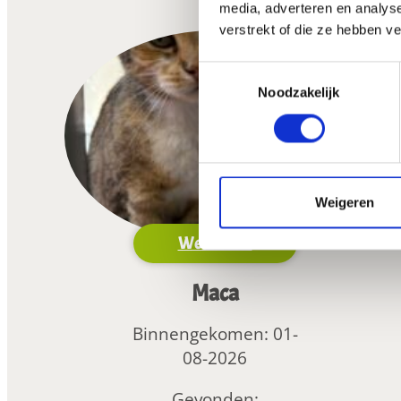
media, adverteren en analys
verstrekt of die ze hebben v
Toestemmingsselectie
Noodzakelijk
Weigeren
Weer thuis
Maca
Binnengekomen:
01-
08-2026
Gevonden: