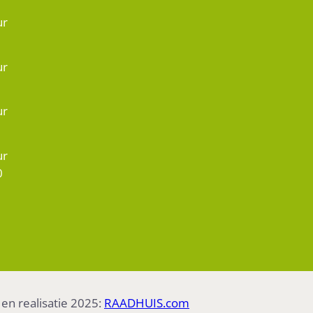
ur
ur
ur
ur
0
n realisatie 2025:
RAADHUIS.com