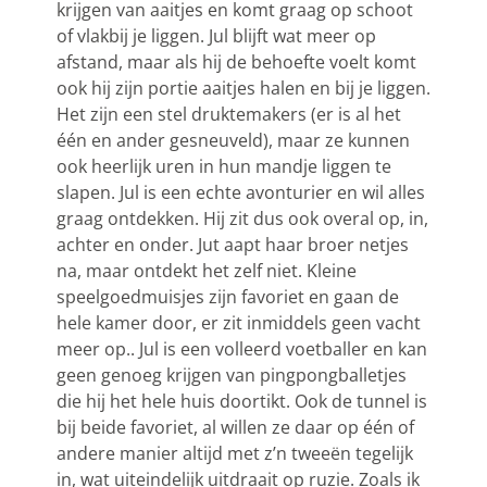
krijgen van aaitjes en komt graag op schoot
of vlakbij je liggen. Jul blijft wat meer op
afstand, maar als hij de behoefte voelt komt
ook hij zijn portie aaitjes halen en bij je liggen.
Het zijn een stel druktemakers (er is al het
één en ander gesneuveld), maar ze kunnen
ook heerlijk uren in hun mandje liggen te
slapen. Jul is een echte avonturier en wil alles
graag ontdekken. Hij zit dus ook overal op, in,
achter en onder. Jut aapt haar broer netjes
na, maar ontdekt het zelf niet. Kleine
speelgoedmuisjes zijn favoriet en gaan de
hele kamer door, er zit inmiddels geen vacht
meer op.. Jul is een volleerd voetballer en kan
geen genoeg krijgen van pingpongballetjes
die hij het hele huis doortikt. Ook de tunnel is
bij beide favoriet, al willen ze daar op één of
andere manier altijd met z’n tweeën tegelijk
in, wat uiteindelijk uitdraait op ruzie. Zoals ik