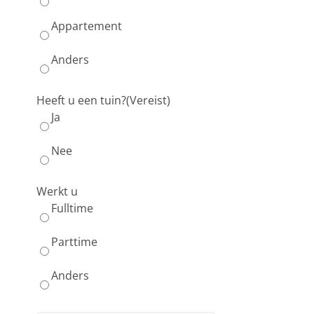
Appartement
Anders
Heeft u een tuin?
(Vereist)
Ja
Nee
Werkt u
Fulltime
Parttime
Anders