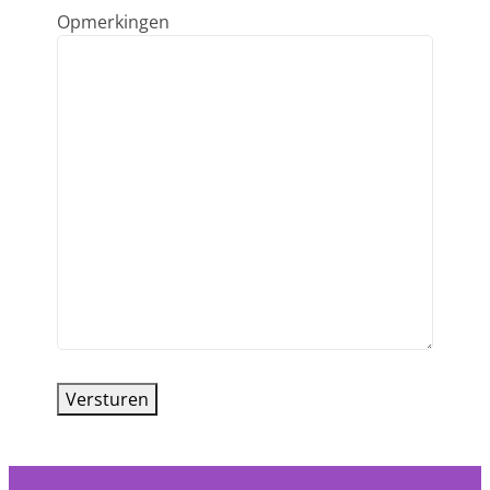
Opmerkingen