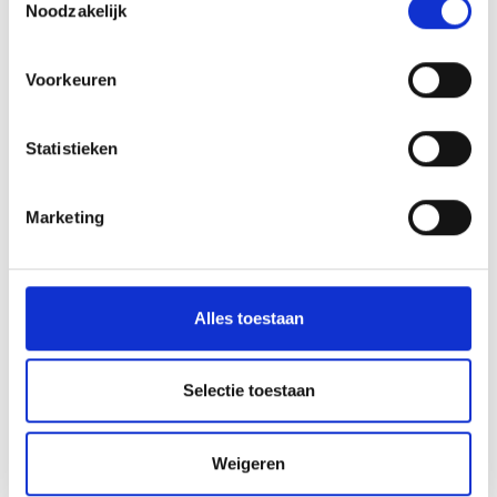
Noodzakelijk
Afspraakformulier
Voorkeuren
Naam
(Vereist)
Statistieken
Naam kat
(Vereist)
Marketing
Adres
Straat + huisnummer
Alles toestaan
Postcode
Selectie toestaan
Plaats
Weigeren