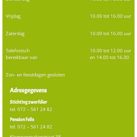
Vrijdag
10.00 tot 16.00 uur
Zaterdag
10.00 tot 16.00 uur
Telefonisch
10.00 tot 12.00 uur
bereikbaar van
en 14.00 tot 16.00
Zon- en feestdagen gesloten
Adresgegevens
Stichting zwerfdier
tel. 072 – 561 24 82
Pension Felis
tel. 072 – 561 24 82
Klompenmakerstraat 38