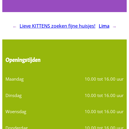
←
Lieve KITTENS zoeken fijne huisjes!
Lima
→
Openingstijden
Maandag
10.00 tot 16.00 uur
Dinsdag
10.00 tot 16.00 uur
Woensdag
10.00 tot 16.00 uur
Donderdag
10.00 tot 16.00 uur