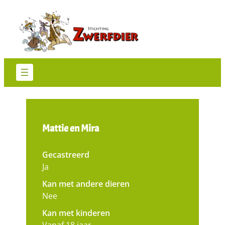
Ga
naar
de
inhoud
Mattie en Mira
Gecastreerd
Ja
Kan met andere dieren
Nee
Kan met kinderen
Vanaf 18 jaar