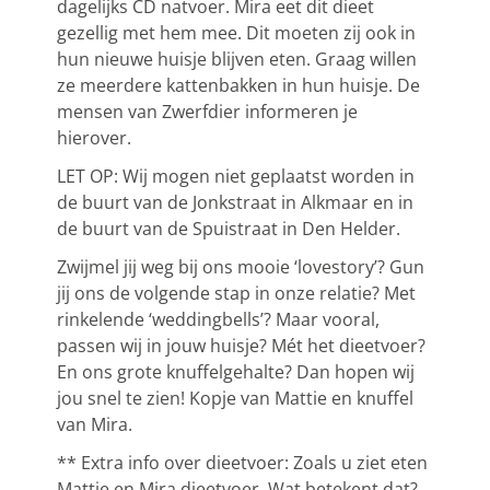
dagelijks CD natvoer. Mira eet dit dieet
gezellig met hem mee. Dit moeten zij ook in
hun nieuwe huisje blijven eten. Graag willen
ze meerdere kattenbakken in hun huisje. De
mensen van Zwerfdier informeren je
hierover.
LET OP: Wij mogen niet geplaatst worden in
de buurt van de Jonkstraat in Alkmaar en in
de buurt van de Spuistraat in Den Helder.
Zwijmel jij weg bij ons mooie ‘lovestory’? Gun
jij ons de volgende stap in onze relatie? Met
rinkelende ‘weddingbells’? Maar vooral,
passen wij in jouw huisje? Mét het dieetvoer?
En ons grote knuffelgehalte? Dan hopen wij
jou snel te zien! Kopje van Mattie en knuffel
van Mira.
** Extra info over dieetvoer: Zoals u ziet eten
Mattie en Mira dieetvoer. Wat betekent dat?