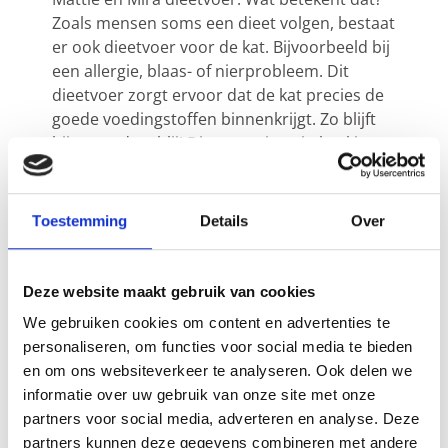
Zoals mensen soms een dieet volgen, bestaat
er ook dieetvoer voor de kat. Bijvoorbeeld bij
een allergie, blaas- of nierprobleem. Dit
dieetvoer zorgt ervoor dat de kat precies de
goede voedingstoffen binnenkrijgt. Zo blijft
hij gezond en blij! Dieetvoer is er in brokjes
en natvoer. Brokjes kunt u eenvoudig kopen
bij ons. Natvoer (en ook brokjes) bij een
dierenarts of online bij diverse webwinkels.
Toestemming
Details
Over
Wij informeren u tijdens de afspraak
uiteraard uitgebreid over wat de kat nodig
heeft.
Deze website maakt gebruik van cookies
We gebruiken cookies om content en advertenties te
personaliseren, om functies voor social media te bieden
en om ons websiteverkeer te analyseren. Ook delen we
informatie over uw gebruik van onze site met onze
partners voor social media, adverteren en analyse. Deze
partners kunnen deze gegevens combineren met andere