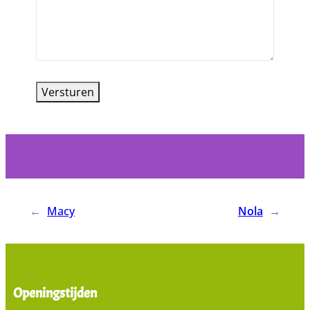
←
Macy
Nola
→
Openingstijden