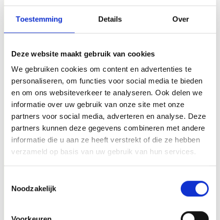
Toestemming
Details
Over
Openingstijden
Deze website maakt gebruik van cookies
Maandag
10.00 tot 16.00 uur
We gebruiken cookies om content en advertenties te
personaliseren, om functies voor social media te bieden
Dinsdag
10.00 tot 16.00 uur
en om ons websiteverkeer te analyseren. Ook delen we
informatie over uw gebruik van onze site met onze
partners voor social media, adverteren en analyse. Deze
Woensdag
10.00 tot 16.00 uur
partners kunnen deze gegevens combineren met andere
informatie die u aan ze heeft verstrekt of die ze hebben
Donderdag
10.00 tot 16.00 uur
verzameld op basis van uw gebruik van hun services.
Vrijdag
10.00 tot 16.00 uur
Toestemmingsselectie
Noodzakelijk
Zaterdag
10.00 tot 16.00 uur
Voorkeuren