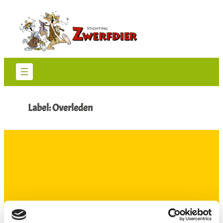
Ga
naar
de
inhoud
Label:
Overleden