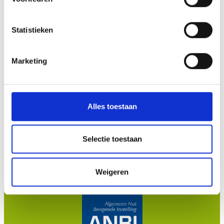
Telefonisch
10.00 tot 12.00 uur
bereikbaar van
en 14.00 tot 16.00
Statistieken
Zon- en feestdagen gesloten
Marketing
Adresgegevens
Stichting zwerfdier
tel. 072 – 561 24 82
Alles toestaan
Pension Felis
tel. 072 – 561 24 82
Selectie toestaan
Klompenmakerstraat 38
1825 AG Alkmaar
info@stichtingzwerfdier.nl
Weigeren
Neem contact op